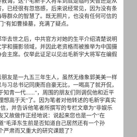
聆教诲，这个毛新宇大将军到底是临时失智还是从
害，已经很有忽悠感，后来说经常见，因为没有条
侮辱群众的智慧了。既无照片，也没有任何可信的
门"有如曹操墓，充满了疑点。
邵华去世之后，中共官方对她的生平介绍清楚说明
文学和摄影领域，并因此老资格而被推举为中国摄
协会主席。仅举此证足以见出毛新宇大将军在编假
者朋友是一九五三年生人，虽然无缘象郭美美一样
以与习总书记同庚而自豪无比，一喝高了就开侃，
青一代......"，周围的朋友们则调侃他和近平
理想高于天"了。因为笔者对他转述的毛新宇真实
采信，并告诉他笔者所撰写的专栏文章为"非娱乐
友又故做作正经地说：说起来您也是一个"在
道"毛泽东生前是否知道自己居然还有一个孙
个严肃而又重大的研究课题了？