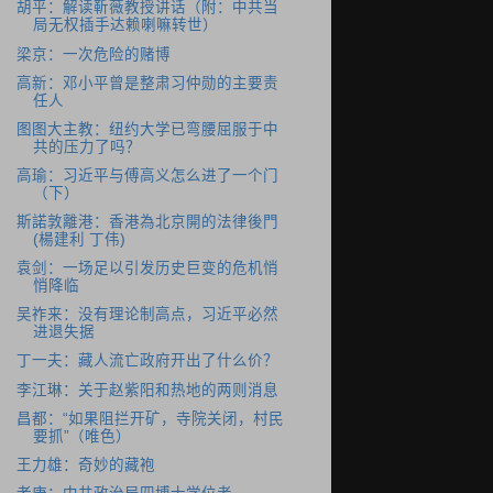
胡平：解读靳薇教授讲话（附：中共当
局无权插手达赖喇嘛转世）
梁京：一次危险的赌博
高新：邓小平曾是整肃习仲勋的主要责
任人
图图大主教：纽约大学已弯腰屈服于中
共的压力了吗？
高瑜：习近平与傅高义怎么进了一个门
（下）
斯諾敦離港：香港為北京開的法律後門
(楊建利 丁伟)
袁剑：一场足以引发历史巨变的危机悄
悄降临
吴祚来：没有理论制高点，习近平必然
进退失据
丁一夫：藏人流亡政府开出了什么价？
李江琳：关于赵紫阳和热地的两则消息
昌都：“如果阻拦开矿，寺院关闭，村民
要抓”（唯色）
王力雄：奇妙的藏袍