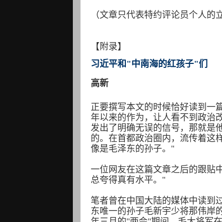
（文章只代表特约评论员个人的
【附录】
习近平和"中南海的红孩子"们
高新
正要撰写本文的时候恰好读到一
年以来的作为，让人看不到政治改
发出了明确无误的信号，那就是
的。在首都政治圈内，流传着这
像是毛泽东的孙子。"
一位网友在这篇文章之后的跟贴中
总夸得真有水平。"
笔者曾在中国大陆的媒体中读到过
东唯一的孙子毛新宇少将那伟岸
年三月的"两会"期间，毛大将军