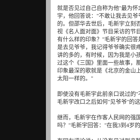
就是否见过自己自称为他"最为怀
宇，他回答说："不敢让我去见爷
的。但邵华去世后，毛新宇立刻
视《名人面对面》节目采访的节
有什么样的印象？"毛新宇的回答
是去见爷爷，我记得爷爷确实很
讲的多的，有时候，因为我是小
过这个《三国》里面一些故事，
印象最深的歌就是《北京的金山
太阳一样的。"
即使没有毛新宇此前亲口说过的"
毛新宇改口之后如何"见爷爷"的
继而，毛新宇在作客人民网的强
吗？"毛新宇回答："在我3到4