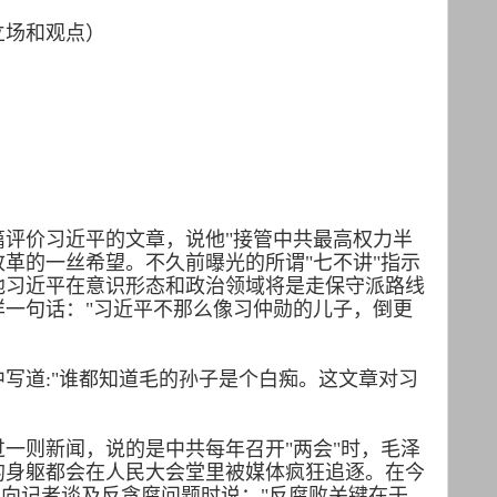
立场和观点）
篇评价习近平的文章，说他"接管中共最高权力半
革的一丝希望。不久前曝光的所谓"七不讲"指示
他习近平在意识形态和政治领域将是走保守派路线
样一句话："习近平不那么像习仲勋的儿子，倒更
写道:"谁都知道毛的孙子是个白痴。这文章对习
一则新闻，说的是中共每年召开"两会"时，毛泽
的身躯都会在人民大会堂里被媒体疯狂追逐。在今
在向记者谈及反贪腐问题时说："反腐败关键在于