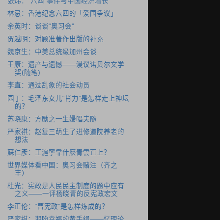
张炜：“六四”事件与中国经济增长
林忌：香港纪念六四的「爱国争议」
余英时：谈谈“奥习会”
贺越明：对顾准著作出版的补充
魏京生：中美总统级加州会谈
王康：遗产与遗憾――漫议诺贝尔文学
奖(随笔)
李直：通过乱象的社会动员
园丁：毛泽东女儿“肖力”是怎样走上神坛
的？
苏晓康：方勵之一生婦唱夫隨
严家祺：赵复三萌生了进修道院养老的
想法
蘇仁彥：王滬寧靠什麼青雲直上？
世界媒体看中国：奥习会赌注（齐之
丰）
杜光：宪政是人民民主制度的题中应有
之义――一评杨晓青的反宪政宏文
李正伦：“曹宪政”是怎样炼成的？
严家祺：期盼幸福的黄手绢――忆理论