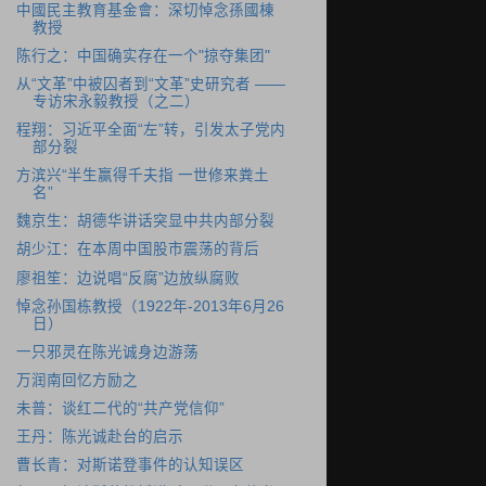
中國民主教育基金會：深切悼念孫國棟
教授
陈行之：中国确实存在一个"掠夺集团"
从“文革”中被囚者到“文革”史研究者 ――
专访宋永毅教授（之二）
程翔：习近平全面“左”转，引发太子党内
部分裂
方滨兴“半生赢得千夫指 一世修来粪土
名”
魏京生：胡德华讲话突显中共内部分裂
胡少江：在本周中国股市震荡的背后
廖祖笙：边说唱“反腐”边放纵腐败
悼念孙国栋教授（1922年-2013年6月26
日）
一只邪灵在陈光诚身边游荡
万润南回忆方励之
未普：谈红二代的“共产党信仰”
王丹：陈光诚赴台的启示
曹长青：对斯诺登事件的认知误区