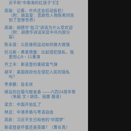
近平和“中南海的红孩子”们】
高瑜：记着，中共还会扣动扳机！
（附：姚监复：悲剧性人物陈希同告
别了悲惨世界）
高瑜：胡德华“批习”讲话为什么受欢迎
（附：胡德华讲话突显中共内部分
裂）
陈永苗：公民维权运动如何做大做强
托马斯・弗里德曼：比起侵犯隐私，我
更担心9・11重演
齐之丰：斯诺登的重磅臭气弹
胡平：美国政府也在侵犯人民的隐私
吗？.
李承鹏：投名状
绵亘的白菊与郁金香 ――六四24周年祭
（朱毅 文 / 胡佳、丽娜 摄录）
梁京：中国开始乱了
林忌：中港矛盾与粤语自由
高新：习近平生日和他的“中国梦”
斯诺登是坏蛋还是英雄？（曹长青）