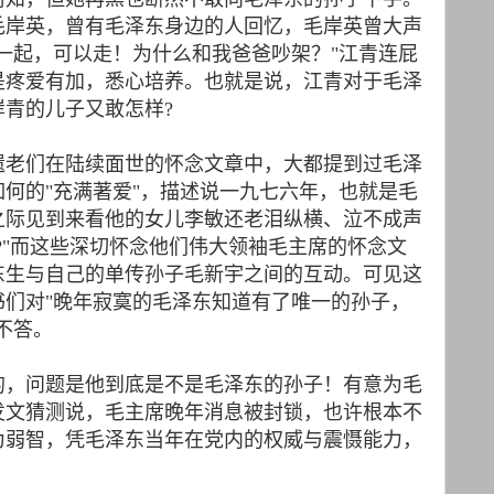
毛岸英，曾有毛泽东身边的人回忆，毛岸英曾大声
一起，可以走！为什么和我爸爸吵架？"江青连屁
是疼爱有加，悉心培养。也就是说，江青对于毛泽
青的儿子又敢怎样?
遗老们在陆续面世的怀念文章中，大都提到过毛泽
何的"充满著爱"，描述说一九七六年，也就是毛
之际见到来看他的女儿李敏还老泪纵横、泣不成声
?"而这些深切怀念他们伟大领袖毛主席的怀念文
东生与自己的单传孙子毛新宇之间的互动。可见这
书们对"晚年寂寞的毛泽东知道有了唯一的孙子，
不答。
的，问题是他到底是不是毛泽东的孙子！有意为毛
发文猜测说，毛主席晚年消息被封锁，也许根本不
为弱智，凭毛泽东当年在党内的权威与震慑能力，