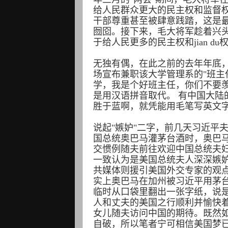
给人民群众更大的民主权和监督
干部尊重甚至被肆意践踏，这是
囫囵。接下来，毛大将军趁着兴
于给人民更多的民主权和jian d
无独有偶，在此之前的去年年底
场宣布兼职该大学管理系的"班主
学，我是个好班主任，你们不要羡慕
是用汉语拼音取代。 有中国大陆
胜于蓝啊，就凭能用毛笔写英文
说起"嫉妒"二字，前几天习近平
国总统奥巴马灌茅台酒时，奥巴
交惯例随夫前往欢迎中国总统夫
一致认为是美国总统夫人深深嫉
共媒体则援引美国外交专家的观
实上奥巴马在加州被习近平用茅
临时从口袋里翻出一张字纸，说
人和丈夫的美国之行顺利并愉快
女儿随夫访问中国的期待。既然如
自破，所以笔者宁可相信美国梦