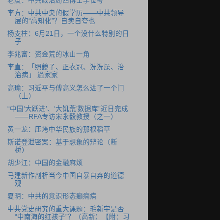
老庚：中共政治局四博士学位考
李方：中共中央的假学历――中共领导
层的“高知化”？自卖自夸也
杨支柱：6月21日，一个没什么特别的日
子
李兆富：资金荒的冰山一角
李直：「照鏡子、正衣冠、洗洗澡、治
治病」 過家家
高瑜：习近平与傅高义怎么进了一个门
（上）
“中国‘大跃进’、‘大饥荒’数据库”近日完成
――RFA专访宋永毅教授（之一）
黄一龙：压垮中华民族的那根稻草
斯诺登泄密案：基于想象的辩论（断
桥）
胡少江：中国的金融麻烦
马建新作剖析当今中国自暴自弃的道德
观
夏明：中共的意识形态癫痫病
中共党史研究的重大课题：毛新宇是否
“中南海的红孩子”？（高新）【附：习