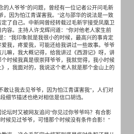
念的人爷爷"的问题，曾经有一位记者公开问毛新
爷，因为怕江青谋害我。"这与邵华的说法是一致
否定了自己。中新网曾经转载过毛新宇接受凤凰卫
目内容。主持人许戈辉问道："你对他老人家生前
是："我印象就是我很小的时候，最高兴的事肯定
疼爱我，疼爱我，可能还给我讲过一些故事。爷爷
孩儿嘛，我大概记得，给我讲过《西游记》呀，讲
那个时候我真是很崇拜爷爷，我就觉得，我小时候
上》，我面对的，我说这个老人就是那个金山上的
不敢让我去见爷爷，因为怕江青谋害我"，人们对
这段细节描述也绝对相信是信口胡诌。
国论坛时又被网友追问"你见过你爷爷吗？有合影
岁的时候见过爷爷，可惜那个时候没有条件合影！"