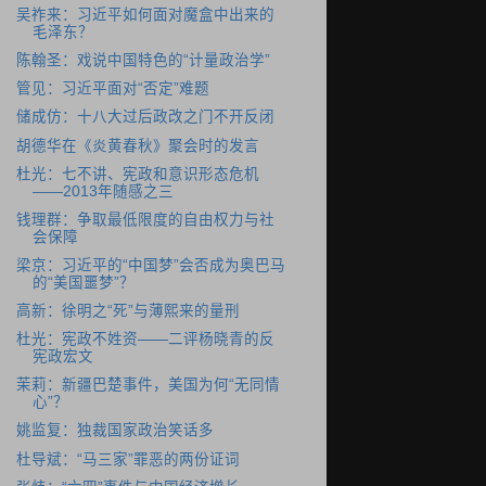
吴祚来：习近平如何面对魔盒中出来的
毛泽东？
陈翰圣：戏说中国特色的“计量政治学”
管见：习近平面对“否定”难题
储成仿：十八大过后政改之门不开反闭
胡德华在《炎黄春秋》聚会时的发言
杜光：七不讲、宪政和意识形态危机
――2013年随感之三
钱理群：争取最低限度的自由权力与社
会保障
梁京：习近平的“中国梦”会否成为奥巴马
的“美国噩梦”？
高新：徐明之“死”与薄熙来的量刑
杜光：宪政不姓资――二评杨晓青的反
宪政宏文
茉莉：新疆巴楚事件，美国为何“无同情
心”？
姚监复：独裁国家政治笑话多
杜导斌：“马三家”罪恶的两份证词