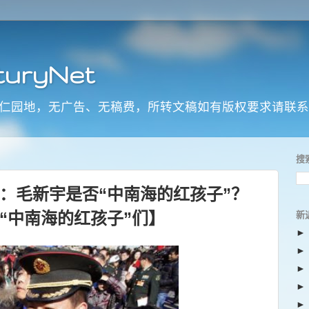
uryNet
 （非赢利同仁园地，无广告、无稿费，所转文稿如有版权要求请联
搜
：毛新宇是否“中南海的红孩子”？
“中南海的红孩子”们】
新