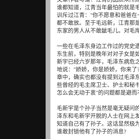
谁都知道，江青当年最怕的就是
训斥过江青："你不愿意和爸爸在
都不敢放。至于毛远新，江青那
东家的男人从不敢龇毛儿。对毛岸
一些在毛泽东身边工作过的党史
东生前，特别是晚年对对子女是如
新宇已经六岁那年，毛泽东病危
地说："娇娇，你是娇娇，你来了
章中，确实也都没有提到过毛泽
些曾经的毛主席卫士、护士和秘
怎么会无动于衷"的问题都是避而
毛新宇是个孙子当然是毫无疑问
泽东和毛新宇开脱的人士在网上
知道自己有了孙子。这话显然极
谁敢封锁他有了孙子的消息?