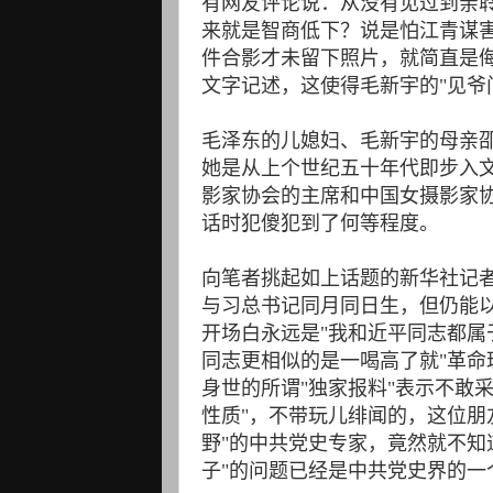
有网友评论说：从没有见过到亲
来就是智商低下？说是怕江青谋
件合影才未留下照片，就简直是
文字记述，这使得毛新宇的"见爷
毛泽东的儿媳妇、毛新宇的母亲
她是从上个世纪五十年代即步入
影家协会的主席和中国女摄影家
话时犯傻犯到了何等程度。
向笔者挑起如上话题的新华社记
与习总书记同月同日生，但仍能
开场白永远是"我和近平同志都属于知
同志更相似的是一喝高了就"革命
身世的所谓"独家报料"表示不敢
性质"，不带玩儿绯闻的，这位朋
野"的中共党史专家，竟然就不知
子"的问题已经是中共党史界的一