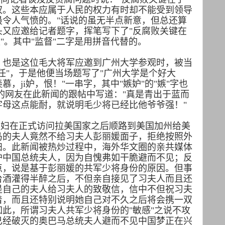
权。这些本应属于人民的权力有时却不能受到领导
最令人气愤的。"话说的虽无半点新意，但总还算
头又应邀给记者题字，挥笔写下了"反腐败关键在
u权"。其中"监督"二字是用拼音代替的。
，也是这位毛大将军应邀到广州大学参观时，被当
任"，于是他便当场题写了"广州大学是个好大
，ji妒，恨！"一串字，其中"嫉妒"的"嫉"字也
的网友在此新闻的跟帖中写道："真是青出于蓝而
字母这点能耐，就说明毛少将已经比他爷爷强！"
夫妇在正式访问拉美国家之后顺路到美国加州给美
马的夫人竟然不给习夫人彭丽媛面子，拒绝按照外
妇。此新闻被热炒过程中，海外华文圈的亲共媒体
妒中国总统夫人，因为自愧弗如干脆避而不见；反
点，说是基于彭丽媛的共军少将身份的原因。但事
台酒灌得半醉之后，不但亲自接见了习夫人而且还
是自己的夫人给习夫人的致敬信，信中不但祝习夫
着，而且还特别说明她自己对不久之后将会携一双
此，所谓习夫人共军少将身份的"敏感"之说不攻
已经破灭的奥巴马总统夫人避而不见中国梦正在兴