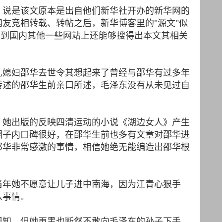
，说是该文原本是出自他们新华社开办的新华网的
友竞相转载、转帖之后，新华博客里的"源文"似
上到国内其他一些网站上还能够搜得出本文其相关
儿媳妇邵华去世令其想起来了曾经与邵华有过多年
转述的邵华生前亲口所述，毛泽东没有从未见过自
，她出版的反映四清运动的小说《湖边女人》产生
圈子内口碑很好，在邵华生前也多有文章对邵华进
邵华非常感激的事情，相信她绝无能编造出邵华根
当年她不愿意让儿子进中南海，因为江青心狠手
么事情。
周知，但她再黑也断然不敢向毛泽东的孙子下手。