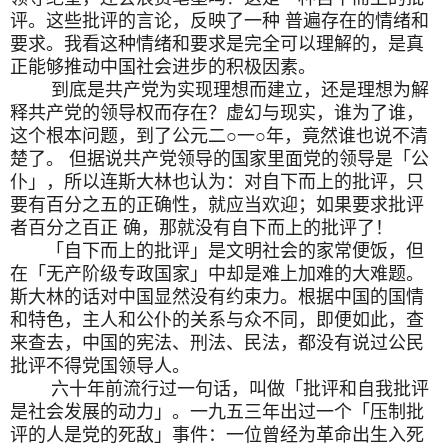
评。这些批评的言论，反映了一种 普遍存在的情绪和
要求。我看这种情绪和要求是完全可以理解的，是真
正能够推动中国社会进步的积极因素。
到底是共产党为实现理想而建立，还是理想为解
释共产党的领导权而存在？虚幻与现实，谁为了谁，
这个根本问题，到了公元二
○
一
○
年，竟然谁也说不清
楚了。 但据说共产党领导的国家里面党的领导是「公
仆」，所以连斯大林也认为：对自下而上的批评，只
要有百分之五的正确性，就应当欢迎；如果要求批评
者百分之百正 确，那就没有自下而上的批评了！
「自下而上的批评」是文明社会的家常便饭，但
在「无产阶级专政国家」中却是难上加难的大难题。
斯大林的话对中国显然没有约束力。根据中国的国情
和特色，主人和公仆的关系与众不同，即便如此，查
来查去，中国的宪法、刑法、民法，都没有说过公民
批评不得党国领导人。
六十年前流行过一句话，叫做「批评和自我批评
是社会发展的动力」。一九五三年出过一个「压制批
评的人是党的死敌」事件：一位曾经为革命出生入死