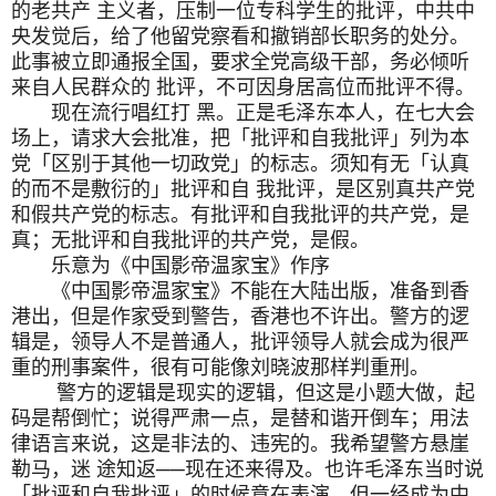
的老共产 主义者，压制一位专科学生的批评，中共中
央发觉后，给了他留党察看和撤销部长职务的处分。
此事被立即通报全国，要求全党高级干部，务必倾听
来自人民群众的 批评，不可因身居高位而批评不得。
现在流行唱红打 黑。正是毛泽东本人，在七大会
场上，请求大会批准，把「批评和自我批评」列为本
党「区别于其他一切政党」的标志。须知有无「认真
的而不是敷衍的」批评和自 我批评，是区别真共产党
和假共产党的标志。有批评和自我批评的共产党，是
真；无批评和自我批评的共产党，是假。
乐意为《中国影帝温家宝》作序
《中国影帝温家宝》不能在大陆出版，准备到香
港出，但是作家受到警告，香港也不许出。警方的逻
辑是，领导人不是普通人，批评领导人就会成为很严
重的刑事案件，很有可能像刘晓波那样判重刑。
警方的逻辑是现实的逻辑，但这是小题大做，起
码是帮倒忙；说得严肃一点，是替和谐开倒车；用法
律语言来说，这是非法的、违宪的。我希望警方悬崖
勒马，迷 途知返
──
现在还来得及。也许毛泽东当时说
「批评和自我批评」的时候意在表演，但一经成为中