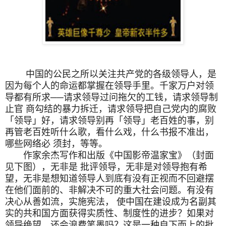
中国的公民之所以关注共产党的各级领导人，是
因为每个人的命运都掌握在领导手里。千家万户对领
导都有所求
──
请求领导过问拖欠的工钱，请求领导制
止官 商勾结的暴力拆迁，请求领导把自己党内的腐败
「领导」好，请求领导别再「领导」老百姓的事，别
再管老百姓听什么歌，看什么戏，什么书报不准出，
哪些网络必 须封，等等。
作家余杰写作和出版《中国影帝温家宝》（封面
见下图），无非是 批评领导，无非是对领导抱有希
望，无非是想知道领导人到底有没有正视而不回避摆
在他们面前的、非解决不可的重大社会问题。有没有
决心从善如流，实施宪法， 使中国在建设成为名副其
实的共和国方面获得实质性、制度性的进步？如果对
领导绝望，还会浪费笔墨吗？这是一种自下而上的批