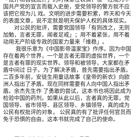
国共产党的宣言而载入史册，受党领导的警方就不应
该把它视为儿 戏。文明的进步需要积累，昨天和今天
的表面文章，说不定就是明天保护人权的具体现实。
对公民的批评，需要党国领导「有则改之，无则
加勉，言者无罪，闻者足戒」；用不着紧张，用不着
动用无产阶级专政的国家力量来「维稳」。
我很乐意为《中国影帝温家宝》作序。因为中国
存在着两个世界，一个是言者无罪的虚拟世界，一个
是言者有罪的现实世界。领导和被领导，大家都在矛
盾中间过 日子。为了解决矛盾，首先需要指出矛盾。
二百多年前，安徒生用童话故事《皇帝的新衣》向欧
洲人指出了矛盾。现在同样需要有人向中国人指出矛
盾。余杰先生作 了勇敢的尝试，这本书也将因此成为
检验中国的药剂。如果从此以后，言者真的无罪，党
国领导、省市领导、县区领导、乡镇领导，真的成为
公民有权批评的对象， 公民真的有了批评任何官员而
免于恐惧的自由，这本书就完成了自己的使命。