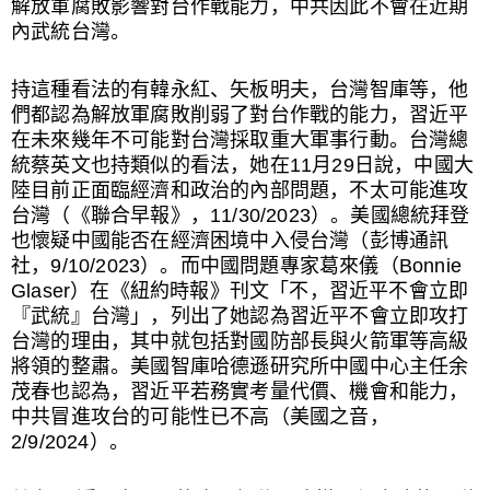
解放軍腐敗影響對台作戰能力，中共因此不會在近期
內武統台灣。
持這種看法的有韓永紅、矢板明夫，台灣智庫等，他
們都認為解放軍腐敗削弱了對台作戰的能力，習近平
在未來幾年不可能對台灣採取重大軍事行動。台灣總
統蔡英文也持類似的看法，她在11月29日說，中國大
陸目前正面臨經濟和政治的內部問題，不太可能進攻
台灣（《聯合早報》，11/30/2023）。美國總統拜登
也懷疑中國能否在經濟困境中入侵台灣（彭博通訊
社，9/10/2023）。而中國問題專家葛來儀（Bonnie
Glaser）在《紐約時報》刊文「不，習近平不會立即
『武統』台灣」，列出了她認為習近平不會立即攻打
台灣的理由，其中就包括對國防部長與火箭軍等高級
將領的整肅。美國智庫哈德遜研究所中國中心主任余
茂春也認為，習近平若務實考量代價、機會和能力，
中共冒進攻台的可能性已不高（美國之音，
2/9/2024）。