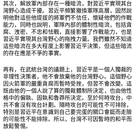
其次，解放軍內部存在一種暗流，對習近平實現其台
灣野心造成干擾。習近平頻繁撤換軍隊高層，固然說
明他對這些他提拔的將軍們不信任，懷疑他們的作戰
能力，同時也說明，軍隊內部的體制性暗流，包括貪
腐、洩密、不忠和怯戰，直接影響了作戰能力，也是
習近平實現其台灣野心的拖拽力量。我們雖然不知道
這些暗流在多大程度上影響習近平決策，但這些暗流
的存在應是不爭的事實。
再有，在武統台灣的議題上，習近平是一個人獨裁的
非理性決策者，他不會放棄他的台灣野心。這個野心
因火箭軍的嚴重貪腐而暫時受挫，但習不會改變。這
既由他的一個人說了算的獨裁體制所決定，也由他性
格中的偏執、固執和魯莽所決定。至於何時攻台，中
共不會沒有攻台計劃。隨時攻台的可能性不可排除，
特別是習近平在意識到自己要完蛋的關口會鋌而走險
的可能性不能排除。所以，台灣不可因暫時的和平而
放鬆警惕。