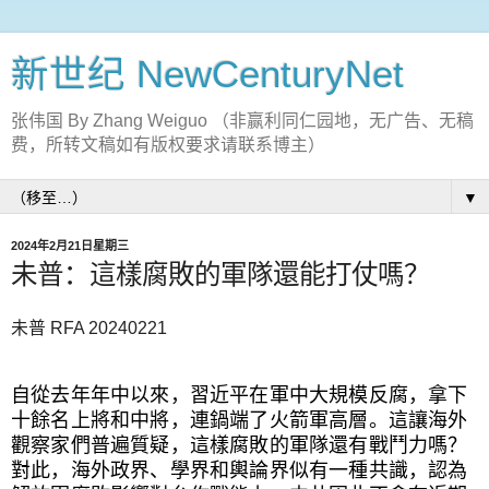
新世纪 NewCenturyNet
张伟国 By Zhang Weiguo （非赢利同仁园地，无广告、无稿
费，所转文稿如有版权要求请联系博主）
▼
2024年2月21日星期三
未普：這樣腐敗的軍隊還能打仗嗎？
未普 RFA 20240221
自從去年年中以來，習近平在軍中大規模反腐，拿下
十餘名上將和中將，連鍋端了火箭軍高層。這讓海外
觀察家們普遍質疑，這樣腐敗的軍隊還有戰鬥力嗎？
對此，海外政界、學界和輿論界似有一種共識，認為