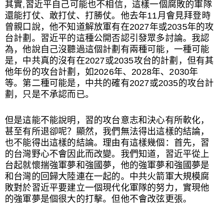
其實,習近平自己可能也不相信，這樣一個腐敗的軍隊
還能打仗、敢打仗、打勝仗。他去年11月會見拜登時
曾親口說，他不知道解放軍有在2027年或2035年的攻
台計劃。習近平的這種公開否認引發眾多討論。我認
為，他說自己沒聽過這個計劃有兩種可能，一種可能
是，中共真的沒有在2027或2035攻台的計劃，但有其
他年份的攻台計劃，如2026年、2028年、2030年
等。第二種可能是，中共的確有2027或2035的攻台計
劃，只是不承認而已。
但是這能不能說明，習的攻台意志和決心有所軟化，
甚至有所退卻呢？顯然，我們無法得出這樣的結論，
也不能得出這樣的結論。理由有這樣幾個：首先，習
的台灣野心不會因此而改變。我們知道，習近平從上
台起就懷揣強軍夢和強國夢，他的強軍夢和強國夢是
和台灣的回歸大陸連在一起的。中共火箭軍大規模腐
敗對於習近平要建立一個現代化軍隊的努力，實現他
的強軍夢是個很大的打擊。但他不會改弦更張。