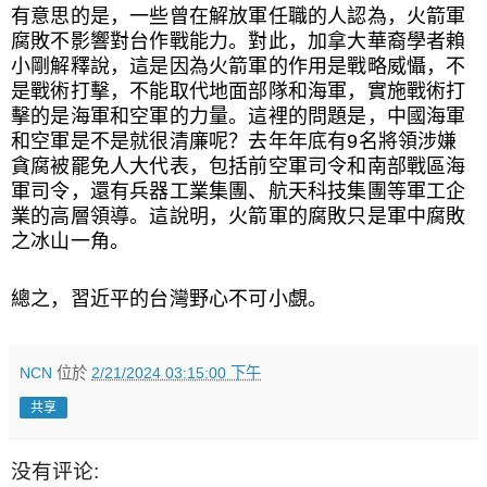
有意思的是，一些曾在解放軍任職的人認為，火箭軍
腐敗不影響對台作戰能力。對此，加拿大華裔學者賴
小剛解釋說，這是因為火箭軍的作用是戰略威懾，不
是戰術打擊，不能取代地面部隊和海軍，實施戰術打
擊的是海軍和空軍的力量。這裡的問題是，中國海軍
和空軍是不是就很清廉呢？去年年底有9名將領涉嫌
貪腐被罷免人大代表，包括前空軍司令和南部戰區海
軍司令，還有兵器工業集團、航天科技集團等軍工企
業的高層領導。這說明，火箭軍的腐敗只是軍中腐敗
之冰山一角。
總之，習近平的台灣野心不可小覷。
NCN
位於
2/21/2024 03:15:00 下午
共享
没有评论: