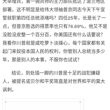
大举增兵，第一骑兵师的主力部队抵达了波兰地区
部署。这不明显是给伟大领袖普京同志今天下午宣
誓就职第四任总统添堵吗？四任
25
年，长是长了一
点，但普京胜选的得票率也只有
76.69%
，他又不是
没脸没皮整一个百分百，你美国还有什么话要说？
我看你川普就是咸吃萝卜淡操心，每个国家都有关
起门来奴役本国人民的权利，你管别人总统当多少
年，那是别人的本事，不服你也试试？
结论，到处插一脚的川普是十足的战犯嫌疑
人，被提名诺贝尔和平奖简直是对世界和平的莫大
讽刺。