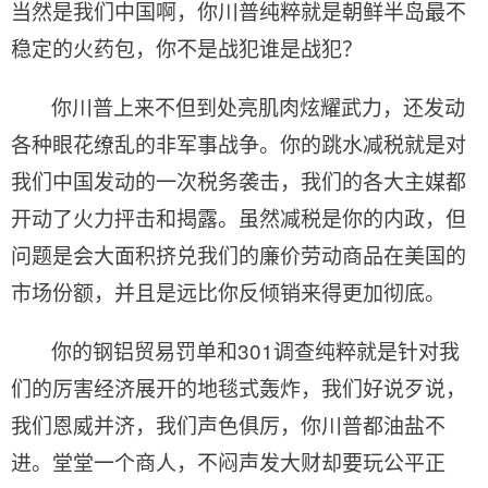
当然是我们中国啊，你川普纯粹就是朝鲜半岛最不
稳定的火药包，你不是战犯谁是战犯？
你川普上来不但到处亮肌肉炫耀武力，还发动
各种眼花缭乱的非军事战争。你的跳水减税就是对
我们中国发动的一次税务袭击，我们的各大主媒都
开动了火力抨击和揭露。虽然减税是你的内政，但
问题是会大面积挤兑我们的廉价劳动商品在美国的
市场份额，并且是远比你反倾销来得更加彻底。
你的钢铝贸易罚单和
301
调查纯粹就是针对我
们的厉害经济展开的地毯式轰炸，我们好说歹说，
我们恩威并济，我们声色俱厉，你川普都油盐不
进。堂堂一个商人，不闷声发大财却要玩公平正