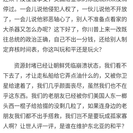
停过。一会儿说他侵犯人权了，一伙儿说他不开放
了，一会儿说他邪恶轴心了，别人不准备点看家的
大杀器又怎么办呢？这下好了，你川普上来一改既
往总统的政治正确，自己不出一分钱，还给别人制
定弃核时间表，你这叫玩和平还是玩火？
资源封堵已经让朝鲜凭临崩溃状态，我们看不
下去了，才让走私船给它弄点油什么的，又被你卫
星给逮着了，我们几乎颜面丧尽，虽然我们也不在
乎这东西。我们的老朋友已经被你们美国人东一榔
头西一棍子给拾掇的没剩几粒了，如果连身边的老
朋友我们都不出手搭救，我们岂不是要玩成孤家寡
人啊？让世人评一评，是谁在维护东北亚的和平？