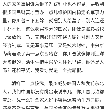
人的家务事招谁惹谁了？叙利亚也不容易，要收刮
很多国民财富才置办一点儿维护国内稳定的军事力
量，你川普三下五除二就把别人给轰了，别人连还
手都不还，这么老实本分的国家，即便是赌彩者也
应该放他一马，又何必得理不饶人呢？对别人又是
经济制裁、又是军事逼压、又是技术封锁，中兴华
为绕着法子卖一点东西给它，你川普就像抓到江洋
大盗似的，活生生把中兴华为往死里整，你还是人
吗？还和平奖，我看你就是一个搅屎棍。
朝鲜弄一点核武，最多威胁韩国人和我们东北
人，我们中国都没有跳出来说事儿，你川普比谁都
着急，凭什么？金家人好不容易逮着两千万只鹿，
还来不及慢慢享受，美国给金家的添乱就从来没消