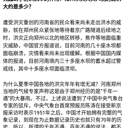
大约是多少？
遭受洪灾重创的河南省的民众看来尚未走出洪水的威
胁，就在郑州民众紧张地等待着京广路隧道后续地之
时，洪灾正向郑州以北的地区转移，焦作等地面临重
灾威胁，中国官方报道说，目前河南的几十座水坝都
面临崩溃，灾情看来尚未出现缓解。根据中国国内媒
体的报道，目前河南境内三十多座水坝的蓄水超过警
戒线，其中十多座水坝面临溃坝。
为什么夏季中国各地的洪灾年年有增无减？河南郑州
当地的气候专家声称这是由于郑州经历的是"千年一
遇"的大暴雨。不过，上述说法遭到了中国中央气象台
专家的驳斥，中央气象台首席预报员陈涛在接受新京
报采访时表示1951年之后，中国才开始拥有完整的气
象记录，到现在为止数据记录历史也就只有70年的历
史，所以，所谓的千年不遇，百年不遇的说法，都不