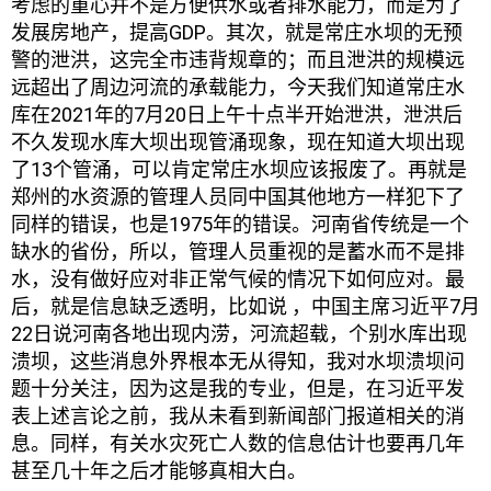
考虑的重心并不是方便供水或者排水能力，而是为了
发展房地产，提高GDP。其次，就是常庄水坝的无预
警的泄洪，这完全市违背规章的；而且泄洪的规模远
远超出了周边河流的承载能力，今天我们知道常庄水
库在2021年的7月20日上午十点半开始泄洪，泄洪后
不久发现水库大坝出现管涌现象，现在知道大坝出现
了13个管涌，可以肯定常庄水坝应该报废了。再就是
郑州的水资源的管理人员同中国其他地方一样犯下了
同样的错误，也是1975年的错误。河南省传统是一个
缺水的省份，所以，管理人员重视的是蓄水而不是排
水，没有做好应对非正常气候的情况下如何应对。最
后，就是信息缺乏透明，比如说 ，中国主席习近平7月
22日说河南各地出现内涝，河流超载，个别水库出现
溃坝，这些消息外界根本无从得知，我对水坝溃坝问
题十分关注，因为这是我的专业，但是，在习近平发
表上述言论之前，我从未看到新闻部门报道相关的消
息。同样，有关水灾死亡人数的信息估计也要再几年
甚至几十年之后才能够真相大白。