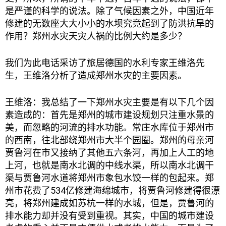
是严谨的科学的说法。除了气候因素之外，中国近年
修建的无数座大大小小的水坝究竟起到了防洪抗旱的
作用？郑州水灾天灾人祸的比例大约是多少？
我们为此电话采访了旅居德国的水利专家王维洛先
生，王维洛分析了造成郑州水灾的主要因素。
王维洛：我总结了一下郑州水灾主要是有以下几个因
素造成的：首先是郑州的城市建设规划只注重水景的
美，而忽略的河流的排水功能。常庄水库位于郑州市
的西南，往北部绕郑州市大半个园圈。郑州的母亲河
贾鲁河在市又接纳了其他五六条河，再加上人工的地
上河，也就是南水北调的中线水渠，所以南水北调干
渠与贾鲁河水道将郑州市象包水饺一样的包起来。郑
州市花费了534亿修建海绵城市，将贾鲁河修建得很漂
亮，将郑州建成如苏杭一样的水城，但是，贾鲁河的
排水能力却并没有受到重视。其实，中国的城市建设